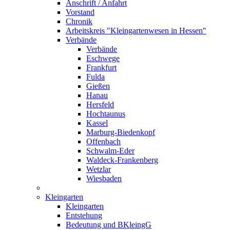
Anschrift / Anfahrt
Vorstand
Chronik
Arbeitskreis "Kleingartenwesen in Hessen"
Verbände
Verbände
Eschwege
Frankfurt
Fulda
Gießen
Hanau
Hersfeld
Hochtaunus
Kassel
Marburg-Biedenkopf
Offenbach
Schwalm-Eder
Waldeck-Frankenberg
Wetzlar
Wiesbaden
Kleingarten
Kleingarten
Entstehung
Bedeutung und BKleingG