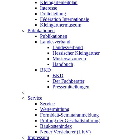
Kleingartenleitplan
Interesse
Drittelteilung
Fédération Internationale
Kleingärtnermuseum
Publikationen
Publikationen
Landesverband
Landesverband
Hessischer Kleingärtner
Mustersatzungen
Handbuch
BKD
BKD
Der Fachberater
Pressemitteilungen
Service
Service
Wertermittlung
Formblatt-Seminaranmeldung
Prüfung der Geschäftsführung
Baukostenindex
Neuer Versicherer (LKV)
Impressum